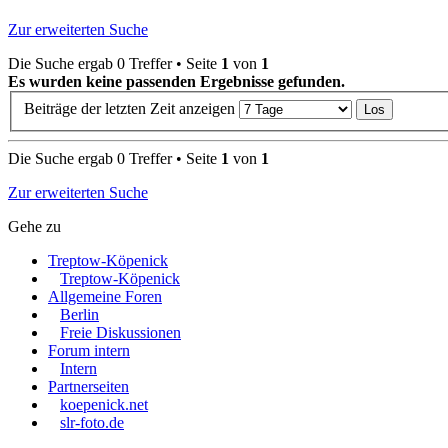
Zur erweiterten Suche
Die Suche ergab 0 Treffer • Seite
1
von
1
Es wurden keine passenden Ergebnisse gefunden.
Beiträge der letzten Zeit anzeigen
Die Suche ergab 0 Treffer • Seite
1
von
1
Zur erweiterten Suche
Gehe zu
Treptow-Köpenick
Treptow-Köpenick
Allgemeine Foren
Berlin
Freie Diskussionen
Forum intern
Intern
Partnerseiten
koepenick.net
slr-foto.de