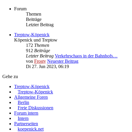
Forum
Themen
Beiträge
Letzter Beitrag
Treptow-Köpenick
Köpenick und Treptow
172
Themen
912
Beiträge
Letzter Beitrag
Verkehrschaos in der Bahnhofs…
von
Frosty
Neuester Beitrag
Di 27. Jun 2023, 06:19
Gehe zu
Treptow-Köpenick
Treptow-Köpenick
Allgemeine Foren
Berlin
Freie Diskussionen
Forum intern
Intern
Partnerseiten
koepenick.net