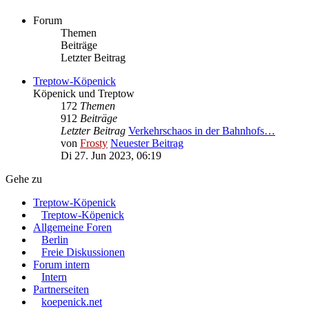
Forum
Themen
Beiträge
Letzter Beitrag
Treptow-Köpenick
Köpenick und Treptow
172
Themen
912
Beiträge
Letzter Beitrag
Verkehrschaos in der Bahnhofs…
von
Frosty
Neuester Beitrag
Di 27. Jun 2023, 06:19
Gehe zu
Treptow-Köpenick
Treptow-Köpenick
Allgemeine Foren
Berlin
Freie Diskussionen
Forum intern
Intern
Partnerseiten
koepenick.net