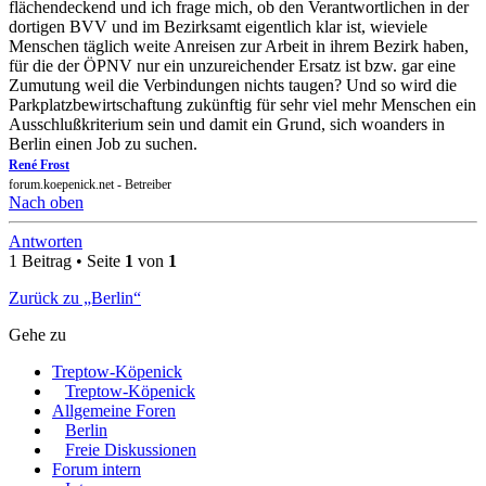
flächendeckend und ich frage mich, ob den Verantwortlichen in der
dortigen BVV und im Bezirksamt eigentlich klar ist, wieviele
Menschen täglich weite Anreisen zur Arbeit in ihrem Bezirk haben,
für die der ÖPNV nur ein unzureichender Ersatz ist bzw. gar eine
Zumutung weil die Verbindungen nichts taugen? Und so wird die
Parkplatzbewirtschaftung zukünftig für sehr viel mehr Menschen ein
Ausschlußkriterium sein und damit ein Grund, sich woanders in
Berlin einen Job zu suchen.
René Frost
forum.koepenick.net - Betreiber
Nach oben
Antworten
1 Beitrag • Seite
1
von
1
Zurück zu „Berlin“
Gehe zu
Treptow-Köpenick
Treptow-Köpenick
Allgemeine Foren
Berlin
Freie Diskussionen
Forum intern