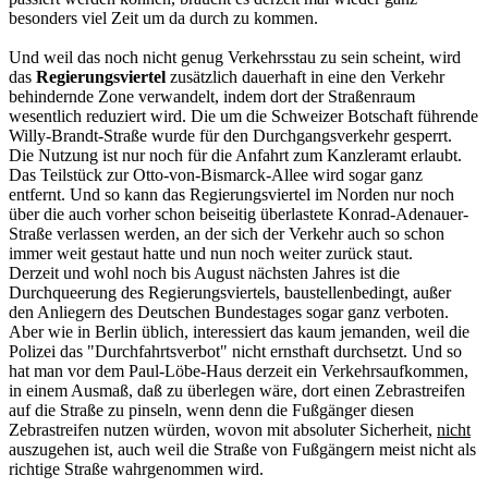
besonders viel Zeit um da durch zu kommen.
Und weil das noch nicht genug Verkehrsstau zu sein scheint, wird
das
Regierungsviertel
zusätzlich dauerhaft in eine den Verkehr
behindernde Zone verwandelt, indem dort der Straßenraum
wesentlich reduziert wird. Die um die Schweizer Botschaft führende
Willy-Brandt-Straße wurde für den Durchgangsverkehr gesperrt.
Die Nutzung ist nur noch für die Anfahrt zum Kanzleramt erlaubt.
Das Teilstück zur Otto-von-Bismarck-Allee wird sogar ganz
entfernt. Und so kann das Regierungsviertel im Norden nur noch
über die auch vorher schon beiseitig überlastete Konrad-Adenauer-
Straße verlassen werden, an der sich der Verkehr auch so schon
immer weit gestaut hatte und nun noch weiter zurück staut.
Derzeit und wohl noch bis August nächsten Jahres ist die
Durchqueerung des Regierungsviertels, baustellenbedingt, außer
den Anliegern des Deutschen Bundestages sogar ganz verboten.
Aber wie in Berlin üblich, interessiert das kaum jemanden, weil die
Polizei das "Durchfahrtsverbot" nicht ernsthaft durchsetzt. Und so
hat man vor dem Paul-Löbe-Haus derzeit ein Verkehrsaufkommen,
in einem Ausmaß, daß zu überlegen wäre, dort einen Zebrastreifen
auf die Straße zu pinseln, wenn denn die Fußgänger diesen
Zebrastreifen nutzen würden, wovon mit absoluter Sicherheit,
nicht
auszugehen ist, auch weil die Straße von Fußgängern meist nicht als
richtige Straße wahrgenommen wird.