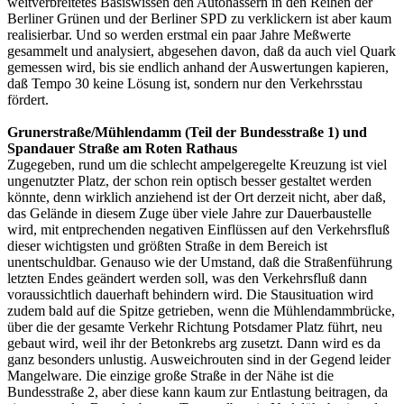
weitverbreitetes Basiswissen den Autohassern in den Reihen der
Berliner Grünen und der Berliner SPD zu verklickern ist aber kaum
realisierbar. Und so werden erstmal ein paar Jahre Meßwerte
gesammelt und analysiert, abgesehen davon, daß da auch viel Quark
gemessen wird, bis sie endlich anhand der Auswertungen kapieren,
daß Tempo 30 keine Lösung ist, sondern nur den Verkehrsstau
fördert.
Grunerstraße/Mühlendamm (Teil der Bundesstraße 1) und
Spandauer Straße am Roten Rathaus
Zugegeben, rund um die schlecht ampelgeregelte Kreuzung ist viel
ungenutzter Platz, der schon rein optisch besser gestaltet werden
könnte, denn wirklich anziehend ist der Ort derzeit nicht, aber daß,
das Gelände in diesem Zuge über viele Jahre zur Dauerbaustelle
wird, mit entprechenden negativen Einflüssen auf den Verkehrsfluß
dieser wichtigsten und größten Straße in dem Bereich ist
unentschuldbar. Genauso wie der Umstand, daß die Straßenführung
letzten Endes geändert werden soll, was den Verkehrsfluß dann
voraussichtlich dauerhaft behindern wird. Die Stausituation wird
zudem bald auf die Spitze getrieben, wenn die Mühlendammbrücke,
über die der gesamte Verkehr Richtung Potsdamer Platz führt, neu
gebaut wird, weil ihr der Betonkrebs arg zusetzt. Dann wird es da
ganz besonders unlustig. Ausweichrouten sind in der Gegend leider
Mangelware. Die einzige große Straße in der Nähe ist die
Bundesstraße 2, aber diese kann kaum zur Entlastung beitragen, da