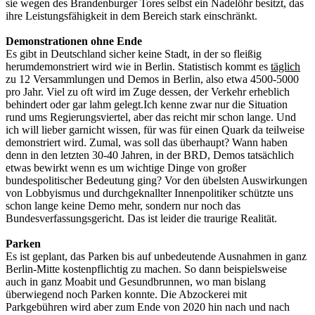
sie wegen des Brandenburger Tores selbst ein Nadelöhr besitzt, das
ihre Leistungsfähigkeit in dem Bereich stark einschränkt.
Demonstrationen ohne Ende
Es gibt in Deutschland sicher keine Stadt, in der so fleißig
herumdemonstriert wird wie in Berlin. Statistisch kommt es
täglich
zu 12 Versammlungen und Demos in Berlin, also etwa 4500-5000
pro Jahr. Viel zu oft wird im Zuge dessen, der Verkehr erheblich
behindert oder gar lahm gelegt.Ich kenne zwar nur die Situation
rund ums Regierungsviertel, aber das reicht mir schon lange. Und
ich will lieber garnicht wissen, für was für einen Quark da teilweise
demonstriert wird. Zumal, was soll das überhaupt? Wann haben
denn in den letzten 30-40 Jahren, in der BRD, Demos tatsächlich
etwas bewirkt wenn es um wichtige Dinge von großer
bundespolitischer Bedeutung ging? Vor den übelsten Auswirkungen
von Lobbyismus und durchgeknallter Innenpolitiker schützte uns
schon lange keine Demo mehr, sondern nur noch das
Bundesverfassungsgericht. Das ist leider die traurige Realität.
Parken
Es ist geplant, das Parken bis auf unbedeutende Ausnahmen in ganz
Berlin-Mitte kostenpflichtig zu machen. So dann beispielsweise
auch in ganz Moabit und Gesundbrunnen, wo man bislang
überwiegend noch Parken konnte. Die Abzockerei mit
Parkgebühren wird aber zum Ende von 2020 hin nach und nach