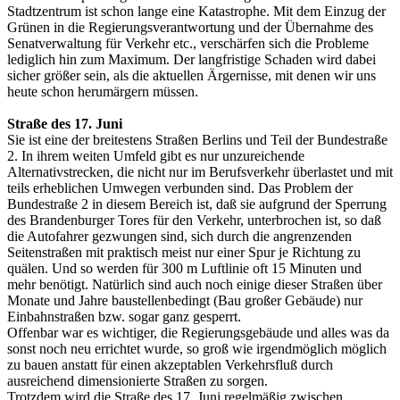
Stadtzentrum ist schon lange eine Katastrophe. Mit dem Einzug der
Grünen in die Regierungsverantwortung und der Übernahme des
Senatverwaltung für Verkehr etc., verschärfen sich die Probleme
lediglich hin zum Maximum. Der langfristige Schaden wird dabei
sicher größer sein, als die aktuellen Ärgernisse, mit denen wir uns
heute schon herumärgern müssen.
Straße des 17. Juni
Sie ist eine der breitestens Straßen Berlins und Teil der Bundestraße
2. In ihrem weiten Umfeld gibt es nur unzureichende
Alternativstrecken, die nicht nur im Berufsverkehr überlastet und mit
teils erheblichen Umwegen verbunden sind. Das Problem der
Bundestraße 2 in diesem Bereich ist, daß sie aufgrund der Sperrung
des Brandenburger Tores für den Verkehr, unterbrochen ist, so daß
die Autofahrer gezwungen sind, sich durch die angrenzenden
Seitenstraßen mit praktisch meist nur einer Spur je Richtung zu
quälen. Und so werden für 300 m Luftlinie oft 15 Minuten und
mehr benötigt. Natürlich sind auch noch einige dieser Straßen über
Monate und Jahre baustellenbedingt (Bau großer Gebäude) nur
Einbahnstraßen bzw. sogar ganz gesperrt.
Offenbar war es wichtiger, die Regierungsgebäude und alles was da
sonst noch neu errichtet wurde, so groß wie irgendmöglich möglich
zu bauen anstatt für einen akzeptablen Verkehrsfluß durch
ausreichend dimensionierte Straßen zu sorgen.
Trotzdem wird die Straße des 17. Juni regelmäßig zwischen