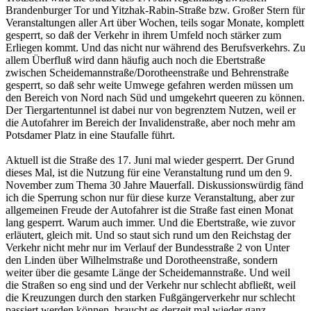
Brandenburger Tor und Yitzhak-Rabin-Straße bzw. Großer Stern für
Veranstaltungen aller Art über Wochen, teils sogar Monate, komplett
gesperrt, so daß der Verkehr in ihrem Umfeld noch stärker zum
Erliegen kommt. Und das nicht nur während des Berufsverkehrs. Zu
allem Überfluß wird dann häufig auch noch die Ebertstraße
zwischen Scheidemannstraße/Dorotheenstraße und Behrenstraße
gesperrt, so daß sehr weite Umwege gefahren werden müssen um
den Bereich von Nord nach Süd und umgekehrt queeren zu können.
Der Tiergartentunnel ist dabei nur von begrenztem Nutzen, weil er
die Autofahrer im Bereich der Invalidenstraße, aber noch mehr am
Potsdamer Platz in eine Staufalle führt.
Aktuell ist die Straße des 17. Juni mal wieder gesperrt. Der Grund
dieses Mal, ist die Nutzung für eine Veranstaltung rund um den 9.
November zum Thema 30 Jahre Mauerfall. Diskussionswürdig fänd
ich die Sperrung schon nur für diese kurze Veranstaltung, aber zur
allgemeinen Freude der Autofahrer ist die Straße fast einen Monat
lang gesperrt. Warum auch immer. Und die Ebertstraße, wie zuvor
erläutert, gleich mit. Und so staut sich rund um den Reichstag der
Verkehr nicht mehr nur im Verlauf der Bundesstraße 2 von Unter
den Linden über Wilhelmstraße und Dorotheenstraße, sondern
weiter über die gesamte Länge der Scheidemannstraße. Und weil
die Straßen so eng sind und der Verkehr nur schlecht abfließt, weil
die Kreuzungen durch den starken Fußgängerverkehr nur schlecht
passiert werden können, braucht es derzeit mal wieder ganz