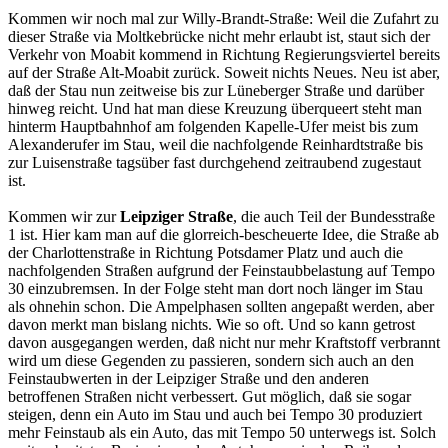
Kommen wir noch mal zur Willy-Brandt-Straße: Weil die Zufahrt zu
dieser Straße via Moltkebrücke nicht mehr erlaubt ist, staut sich der
Verkehr von Moabit kommend in Richtung Regierungsviertel bereits
auf der Straße Alt-Moabit zurück. Soweit nichts Neues. Neu ist aber,
daß der Stau nun zeitweise bis zur Lüneberger Straße und darüber
hinweg reicht. Und hat man diese Kreuzung überqueert steht man
hinterm Hauptbahnhof am folgenden Kapelle-Ufer meist bis zum
Alexanderufer im Stau, weil die nachfolgende Reinhardtstraße bis
zur Luisenstraße tagsüber fast durchgehend zeitraubend zugestaut
ist.
Kommen wir zur
Leipziger Straße
, die auch Teil der Bundesstraße
1 ist. Hier kam man auf die glorreich-bescheuerte Idee, die Straße ab
der Charlottenstraße in Richtung Potsdamer Platz und auch die
nachfolgenden Straßen aufgrund der Feinstaubbelastung auf Tempo
30 einzubremsen. In der Folge steht man dort noch länger im Stau
als ohnehin schon. Die Ampelphasen sollten angepaßt werden, aber
davon merkt man bislang nichts. Wie so oft. Und so kann getrost
davon ausgegangen werden, daß nicht nur mehr Kraftstoff verbrannt
wird um diese Gegenden zu passieren, sondern sich auch an den
Feinstaubwerten in der Leipziger Straße und den anderen
betroffenen Straßen nicht verbessert. Gut möglich, daß sie sogar
steigen, denn ein Auto im Stau und auch bei Tempo 30 produziert
mehr Feinstaub als ein Auto, das mit Tempo 50 unterwegs ist. Solch