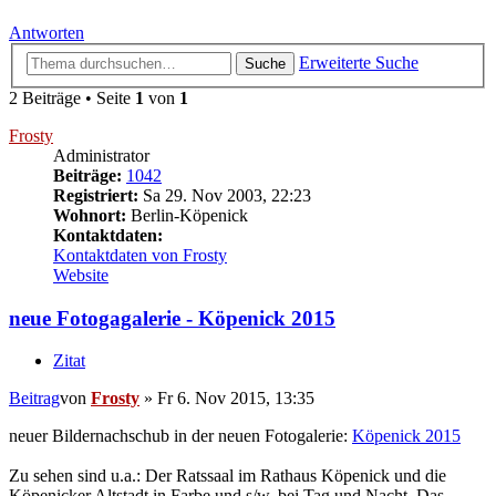
Antworten
Erweiterte Suche
Suche
2 Beiträge • Seite
1
von
1
Frosty
Administrator
Beiträge:
1042
Registriert:
Sa 29. Nov 2003, 22:23
Wohnort:
Berlin-Köpenick
Kontaktdaten:
Kontaktdaten von Frosty
Website
neue Fotogagalerie - Köpenick 2015
Zitat
Beitrag
von
Frosty
»
Fr 6. Nov 2015, 13:35
neuer Bildernachschub in der neuen Fotogalerie:
Köpenick 2015
Zu sehen sind u.a.: Der Ratssaal im Rathaus Köpenick und die
Köpenicker Altstadt in Farbe und s/w, bei Tag und Nacht. Das