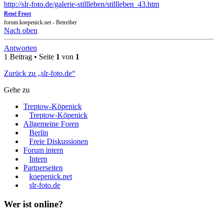
http://slr-foto.de/galerie-stillleben/stillleben_43.htm
René Frost
forum.koepenick.net - Betreiber
Nach oben
Antworten
1 Beitrag • Seite
1
von
1
Zurück zu „slr-foto.de“
Gehe zu
Treptow-Köpenick
Treptow-Köpenick
Allgemeine Foren
Berlin
Freie Diskussionen
Forum intern
Intern
Partnerseiten
koepenick.net
slr-foto.de
Wer ist online?