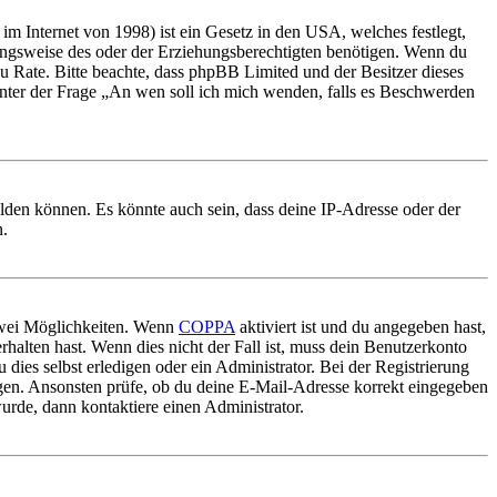
m Internet von 1998) ist ein Gesetz in den USA, welches festlegt,
ungsweise des oder der Erziehungsberechtigten benötigen. Wenn du
nd zu Rate. Bitte beachte, dass phpBB Limited und der Besitzer dieses
 unter der Frage „An wen soll ich mich wenden, falls es Beschwerden
elden können. Es könnte auch sein, dass deine IP-Adresse oder der
n.
 zwei Möglichkeiten. Wenn
COPPA
aktiviert ist und du angegeben hast,
rhalten hast. Wenn dies nicht der Fall ist, muss dein Benutzerkonto
 dies selbst erledigen oder ein Administrator. Bei der Registrierung
ungen. Ansonsten prüfe, ob du deine E-Mail-Adresse korrekt eingegeben
urde, dann kontaktiere einen Administrator.