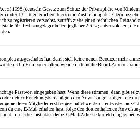
t of 1998 (deutsch: Gesetz zum Schutz der Privatsphäre von Kindern i
ern unter 13 Jahren erheben, hierzu die Zustimmung der Eltern bezieh
dich zu registrieren versuchst, zutrifft, ziehe einen rechtlichen Beista
stelle für Rechtsangelegenheiten jeglicher Art ist; außer solchen, die
erden.
 komplett ausgeschaltet hat, damit sich keine neuen Benutzer mehr anm
 wurden. Um Hilfe zu erhalten, wende dich an die Board-Administratio
richtige Passwort eingegeben hast. Wenn diese stimmen, dann gibt es
ern oder deiner Erziehungsberechtigten den Anweisungen folgen, die du e
 angemeldeten Mitglieder erst freigeschaltet werden – entweder musst du
. Wenn du eine E-Mail erhalten hast, folge den dort enthaltenen Anweis
nn du dir sicher bist, dass deine E-Mail-Adresse korrekt eingegeben w