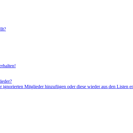
lt?
rhalten!
lieder?
er ignorierten Mitglieder hinzufügen oder diese wieder aus den Listen e