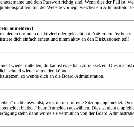
Benutzername und dein Passwort richtig sind. Wenn dies der Fall ist, w
igurationsproblem mit der Website vorliegt, welches ein Administrator l
t mehr anmelden?!
rschieden Gründen deaktiviert oder gelöscht hat. Außerdem löschen vie
triere dich einfach erneut und nimm aktiv an den Diskussionen teil!
 nicht wieder mitteilen, du kannst es jedoch zurücksetzen. Dies machs
 dich schnell wieder anmelden können.
ückzusetzen, so wende dich an die Board-Administration.
en“ nicht auswählst, wirst du nur für eine Sitzung angemeldet. Dies
Angemeldet bleiben“ beim Anmelden auswählen. Dies ist nicht empfehle
Verfügung steht, dann wurde sie vermutlich von der Board-Administratio