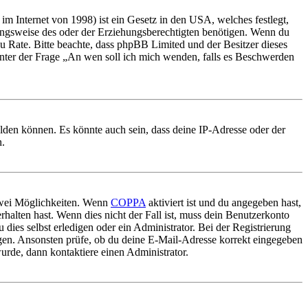
m Internet von 1998) ist ein Gesetz in den USA, welches festlegt,
ungsweise des oder der Erziehungsberechtigten benötigen. Wenn du
nd zu Rate. Bitte beachte, dass phpBB Limited und der Besitzer dieses
 unter der Frage „An wen soll ich mich wenden, falls es Beschwerden
elden können. Es könnte auch sein, dass deine IP-Adresse oder der
n.
 zwei Möglichkeiten. Wenn
COPPA
aktiviert ist und du angegeben hast,
rhalten hast. Wenn dies nicht der Fall ist, muss dein Benutzerkonto
 dies selbst erledigen oder ein Administrator. Bei der Registrierung
ungen. Ansonsten prüfe, ob du deine E-Mail-Adresse korrekt eingegeben
urde, dann kontaktiere einen Administrator.