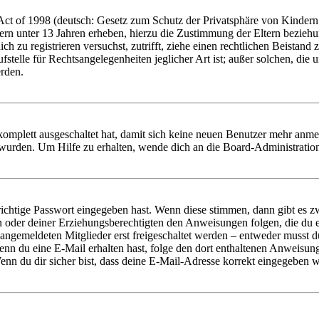
t of 1998 (deutsch: Gesetz zum Schutz der Privatsphäre von Kindern i
ern unter 13 Jahren erheben, hierzu die Zustimmung der Eltern bezieh
dich zu registrieren versuchst, zutrifft, ziehe einen rechtlichen Beista
stelle für Rechtsangelegenheiten jeglicher Art ist; außer solchen, die
erden.
 komplett ausgeschaltet hat, damit sich keine neuen Benutzer mehr anm
 wurden. Um Hilfe zu erhalten, wende dich an die Board-Administratio
richtige Passwort eingegeben hast. Wenn diese stimmen, dann gibt es
ern oder deiner Erziehungsberechtigten den Anweisungen folgen, die du e
 angemeldeten Mitglieder erst freigeschaltet werden – entweder musst du
. Wenn du eine E-Mail erhalten hast, folge den dort enthaltenen Anweis
nn du dir sicher bist, dass deine E-Mail-Adresse korrekt eingegeben w