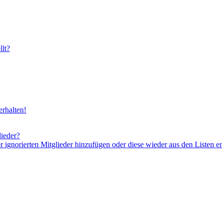
lt?
rhalten!
lieder?
er ignorierten Mitglieder hinzufügen oder diese wieder aus den Listen e