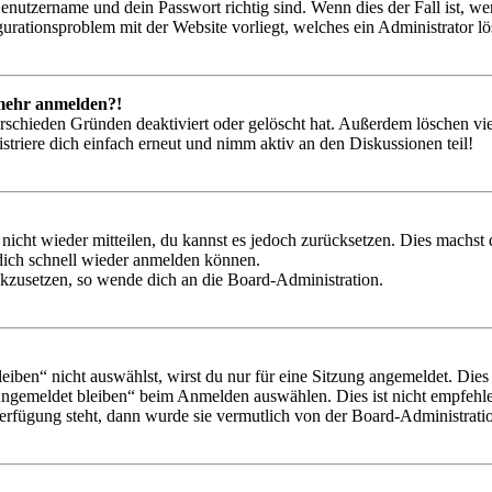
Benutzername und dein Passwort richtig sind. Wenn dies der Fall ist, w
igurationsproblem mit der Website vorliegt, welches ein Administrator l
t mehr anmelden?!
rschieden Gründen deaktiviert oder gelöscht hat. Außerdem löschen vie
triere dich einfach erneut und nimm aktiv an den Diskussionen teil!
 nicht wieder mitteilen, du kannst es jedoch zurücksetzen. Dies machs
 dich schnell wieder anmelden können.
ückzusetzen, so wende dich an die Board-Administration.
en“ nicht auswählst, wirst du nur für eine Sitzung angemeldet. Dies
Angemeldet bleiben“ beim Anmelden auswählen. Dies ist nicht empfehle
Verfügung steht, dann wurde sie vermutlich von der Board-Administratio