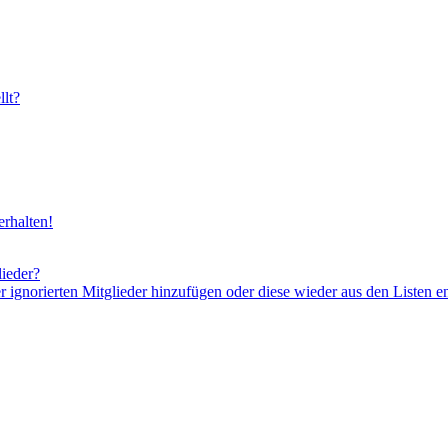
lt?
rhalten!
lieder?
er ignorierten Mitglieder hinzufügen oder diese wieder aus den Listen e