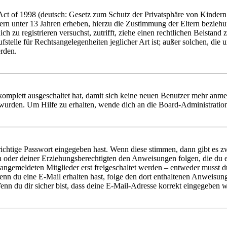
t of 1998 (deutsch: Gesetz zum Schutz der Privatsphäre von Kindern i
ern unter 13 Jahren erheben, hierzu die Zustimmung der Eltern bezieh
dich zu registrieren versuchst, zutrifft, ziehe einen rechtlichen Beista
stelle für Rechtsangelegenheiten jeglicher Art ist; außer solchen, die
erden.
 komplett ausgeschaltet hat, damit sich keine neuen Benutzer mehr anm
 wurden. Um Hilfe zu erhalten, wende dich an die Board-Administratio
richtige Passwort eingegeben hast. Wenn diese stimmen, dann gibt es
ern oder deiner Erziehungsberechtigten den Anweisungen folgen, die du e
 angemeldeten Mitglieder erst freigeschaltet werden – entweder musst du
. Wenn du eine E-Mail erhalten hast, folge den dort enthaltenen Anweis
nn du dir sicher bist, dass deine E-Mail-Adresse korrekt eingegeben w