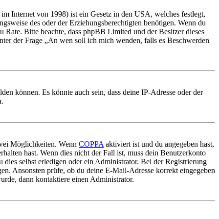
m Internet von 1998) ist ein Gesetz in den USA, welches festlegt,
ungsweise des oder der Erziehungsberechtigten benötigen. Wenn du
nd zu Rate. Bitte beachte, dass phpBB Limited und der Besitzer dieses
 unter der Frage „An wen soll ich mich wenden, falls es Beschwerden
elden können. Es könnte auch sein, dass deine IP-Adresse oder der
n.
 zwei Möglichkeiten. Wenn
COPPA
aktiviert ist und du angegeben hast,
rhalten hast. Wenn dies nicht der Fall ist, muss dein Benutzerkonto
 dies selbst erledigen oder ein Administrator. Bei der Registrierung
ungen. Ansonsten prüfe, ob du deine E-Mail-Adresse korrekt eingegeben
urde, dann kontaktiere einen Administrator.