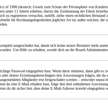
t of 1998 (deutsch: Gesetz zum Schutz der Privatsphäre von Kindern i
ern unter 13 Jahren erheben, hierzu die Zustimmung der Eltern bezieh
dich zu registrieren versuchst, zutrifft, ziehe einen rechtlichen Beista
stelle für Rechtsangelegenheiten jeglicher Art ist; außer solchen, die
erden.
 komplett ausgeschaltet hat, damit sich keine neuen Benutzer mehr anm
 wurden. Um Hilfe zu erhalten, wende dich an die Board-Administratio
richtige Passwort eingegeben hast. Wenn diese stimmen, dann gibt es
ern oder deiner Erziehungsberechtigten den Anweisungen folgen, die du e
 angemeldeten Mitglieder erst freigeschaltet werden – entweder musst du
. Wenn du eine E-Mail erhalten hast, folge den dort enthaltenen Anweis
nn du dir sicher bist, dass deine E-Mail-Adresse korrekt eingegeben w