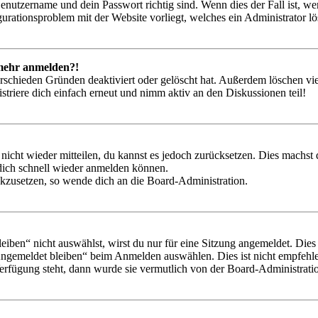
Benutzername und dein Passwort richtig sind. Wenn dies der Fall ist, w
igurationsproblem mit der Website vorliegt, welches ein Administrator l
t mehr anmelden?!
rschieden Gründen deaktiviert oder gelöscht hat. Außerdem löschen vie
triere dich einfach erneut und nimm aktiv an den Diskussionen teil!
 nicht wieder mitteilen, du kannst es jedoch zurücksetzen. Dies machs
 dich schnell wieder anmelden können.
ückzusetzen, so wende dich an die Board-Administration.
en“ nicht auswählst, wirst du nur für eine Sitzung angemeldet. Dies
Angemeldet bleiben“ beim Anmelden auswählen. Dies ist nicht empfehle
Verfügung steht, dann wurde sie vermutlich von der Board-Administratio