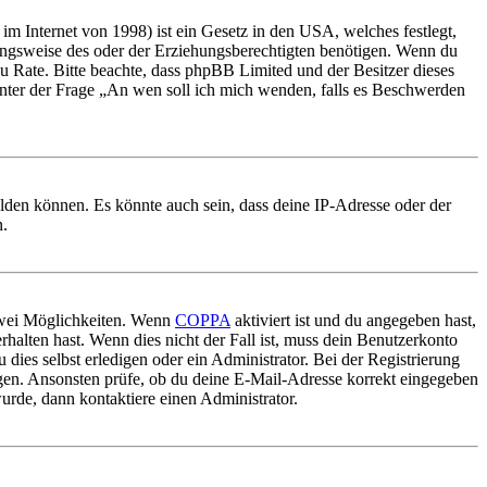
m Internet von 1998) ist ein Gesetz in den USA, welches festlegt,
ungsweise des oder der Erziehungsberechtigten benötigen. Wenn du
nd zu Rate. Bitte beachte, dass phpBB Limited und der Besitzer dieses
 unter der Frage „An wen soll ich mich wenden, falls es Beschwerden
elden können. Es könnte auch sein, dass deine IP-Adresse oder der
n.
 zwei Möglichkeiten. Wenn
COPPA
aktiviert ist und du angegeben hast,
rhalten hast. Wenn dies nicht der Fall ist, muss dein Benutzerkonto
 dies selbst erledigen oder ein Administrator. Bei der Registrierung
ungen. Ansonsten prüfe, ob du deine E-Mail-Adresse korrekt eingegeben
urde, dann kontaktiere einen Administrator.