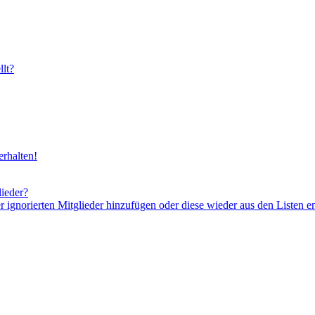
lt?
rhalten!
lieder?
er ignorierten Mitglieder hinzufügen oder diese wieder aus den Listen e