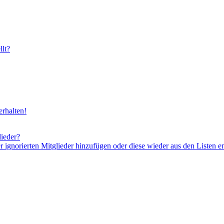
lt?
rhalten!
lieder?
er ignorierten Mitglieder hinzufügen oder diese wieder aus den Listen e