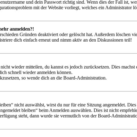
Benutzername und dein Passwort richtig sind. Wenn dies der Fall ist, w
igurationsproblem mit der Website vorliegt, welches ein Administrator l
t mehr anmelden?!
rschieden Gründen deaktiviert oder gelöscht hat. Außerdem löschen vie
triere dich einfach erneut und nimm aktiv an den Diskussionen teil!
 nicht wieder mitteilen, du kannst es jedoch zurücksetzen. Dies machs
 dich schnell wieder anmelden können.
ückzusetzen, so wende dich an die Board-Administration.
en“ nicht auswählst, wirst du nur für eine Sitzung angemeldet. Dies
Angemeldet bleiben“ beim Anmelden auswählen. Dies ist nicht empfehle
Verfügung steht, dann wurde sie vermutlich von der Board-Administratio