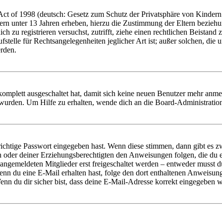
t of 1998 (deutsch: Gesetz zum Schutz der Privatsphäre von Kindern i
ern unter 13 Jahren erheben, hierzu die Zustimmung der Eltern bezieh
dich zu registrieren versuchst, zutrifft, ziehe einen rechtlichen Beista
stelle für Rechtsangelegenheiten jeglicher Art ist; außer solchen, die
erden.
 komplett ausgeschaltet hat, damit sich keine neuen Benutzer mehr anm
 wurden. Um Hilfe zu erhalten, wende dich an die Board-Administratio
richtige Passwort eingegeben hast. Wenn diese stimmen, dann gibt es
ern oder deiner Erziehungsberechtigten den Anweisungen folgen, die du e
 angemeldeten Mitglieder erst freigeschaltet werden – entweder musst du
. Wenn du eine E-Mail erhalten hast, folge den dort enthaltenen Anweis
nn du dir sicher bist, dass deine E-Mail-Adresse korrekt eingegeben w