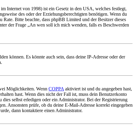
m Internet von 1998) ist ein Gesetz in den USA, welches festlegt,
ungsweise des oder der Erziehungsberechtigten benötigen. Wenn du
nd zu Rate. Bitte beachte, dass phpBB Limited und der Besitzer dieses
 unter der Frage „An wen soll ich mich wenden, falls es Beschwerden
elden können. Es könnte auch sein, dass deine IP-Adresse oder der
n.
 zwei Möglichkeiten. Wenn
COPPA
aktiviert ist und du angegeben hast,
rhalten hast. Wenn dies nicht der Fall ist, muss dein Benutzerkonto
 dies selbst erledigen oder ein Administrator. Bei der Registrierung
ungen. Ansonsten prüfe, ob du deine E-Mail-Adresse korrekt eingegeben
urde, dann kontaktiere einen Administrator.