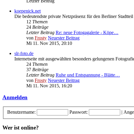
Letzter Beitrag
koepenick.net
Die bedeutendste private Netzpräsenz für den Berliner Stadttei
12
Themen
24
Beiträge
Letzter Beitrag
Re: neue Fotogagalerie - Köpe…
von
Frosty
Neuester Beitrag
Mi 11. Nov 2015, 20:10
slr-foto.de
Internetseite mit ausgewählten besonders gelungenen Fotografi
24
Themen
37
Beiträge
Letzter Beitrag
Ruhe und Entspannung - Blätte…
von
Frosty
Neuester Beitrag
Mi 11. Nov 2015, 16:20
Anmelden
Benutzername:
Passwort:
|
Ange
Wer ist online?