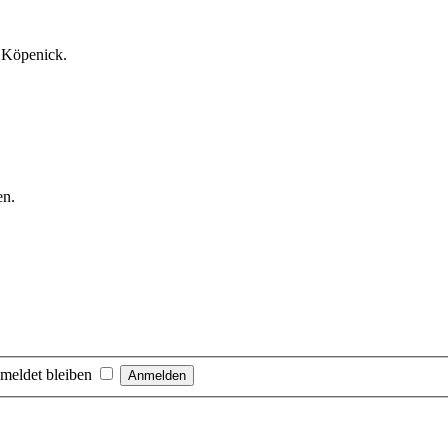
l Köpenick.
en.
meldet bleiben