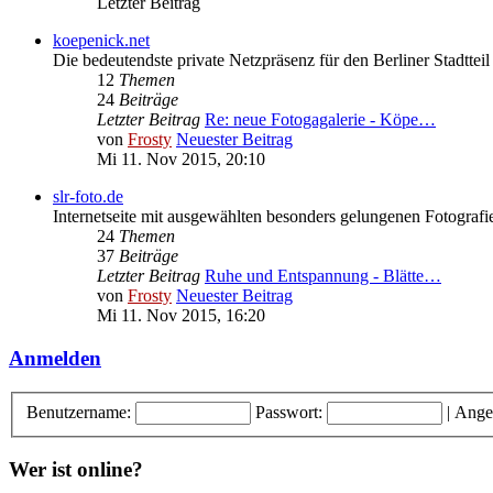
Letzter Beitrag
koepenick.net
Die bedeutendste private Netzpräsenz für den Berliner Stadttei
12
Themen
24
Beiträge
Letzter Beitrag
Re: neue Fotogagalerie - Köpe…
von
Frosty
Neuester Beitrag
Mi 11. Nov 2015, 20:10
slr-foto.de
Internetseite mit ausgewählten besonders gelungenen Fotografi
24
Themen
37
Beiträge
Letzter Beitrag
Ruhe und Entspannung - Blätte…
von
Frosty
Neuester Beitrag
Mi 11. Nov 2015, 16:20
Anmelden
Benutzername:
Passwort:
|
Ange
Wer ist online?