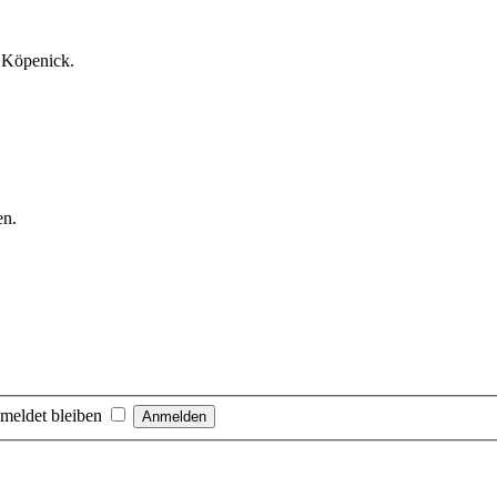
l Köpenick.
en.
meldet bleiben