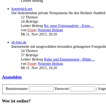
Letzter Beitrag
koepenick.net
Die bedeutendste private Netzpräsenz für den Berliner Stadttei
12
Themen
24
Beiträge
Letzter Beitrag
Re: neue Fotogagalerie - Köpe…
von
Frosty
Neuester Beitrag
Mi 11. Nov 2015, 20:10
slr-foto.de
Internetseite mit ausgewählten besonders gelungenen Fotografi
24
Themen
37
Beiträge
Letzter Beitrag
Ruhe und Entspannung - Blätte…
von
Frosty
Neuester Beitrag
Mi 11. Nov 2015, 16:20
Anmelden
Benutzername:
Passwort:
|
Ange
Wer ist online?