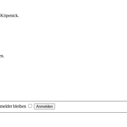
l Köpenick.
en.
meldet bleiben