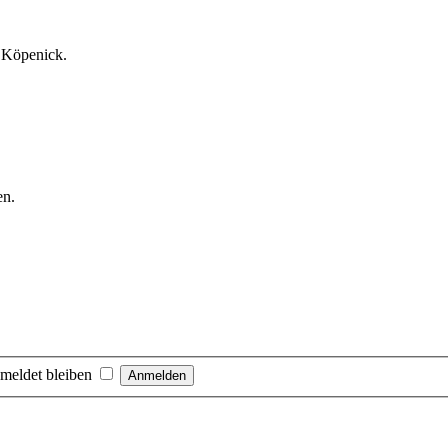
l Köpenick.
en.
meldet bleiben