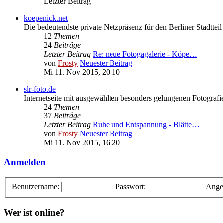
Letzter Beitrag
koepenick.net
Die bedeutendste private Netzpräsenz für den Berliner Stadttei
12
Themen
24
Beiträge
Letzter Beitrag
Re: neue Fotogagalerie - Köpe…
von
Frosty
Neuester Beitrag
Mi 11. Nov 2015, 20:10
slr-foto.de
Internetseite mit ausgewählten besonders gelungenen Fotografi
24
Themen
37
Beiträge
Letzter Beitrag
Ruhe und Entspannung - Blätte…
von
Frosty
Neuester Beitrag
Mi 11. Nov 2015, 16:20
Anmelden
Benutzername:
Passwort:
|
Ange
Wer ist online?