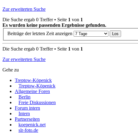
Zur erweiterten Suche
Die Suche ergab 0 Treffer • Seite
1
von
1
Es wurden keine passenden Ergebnisse gefunden.
Beiträge der letzten Zeit anzeigen
Die Suche ergab 0 Treffer • Seite
1
von
1
Zur erweiterten Suche
Gehe zu
Treptow-Köpenick
Treptow-Köpenick
Allgemeine Foren
Berlin
Freie Diskussionen
Forum intern
Intern
Partnerseiten
koepenick.net
slr-foto.de