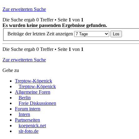
Zur erweiterten Suche
Die Suche ergab 0 Treffer • Seite
1
von
1
Es wurden keine passenden Ergebnisse gefunden.
Beiträge der letzten Zeit anzeigen
Die Suche ergab 0 Treffer • Seite
1
von
1
Zur erweiterten Suche
Gehe zu
Treptow-Köpenick
Treptow-Köpenick
Allgemeine Foren
Berlin
Freie Diskussionen
Forum intern
Intern
Partnerseiten
koepenick.net
slr-foto.de