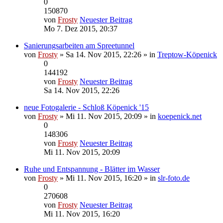
0
150870
von
Frosty
Neuester Beitrag
Mo 7. Dez 2015, 20:37
Sanierungsarbeiten am Spreetunnel
von
Frosty
» Sa 14. Nov 2015, 22:26 » in
Treptow-Köpenick
0
144192
von
Frosty
Neuester Beitrag
Sa 14. Nov 2015, 22:26
neue Fotogalerie - Schloß Köpenick '15
von
Frosty
» Mi 11. Nov 2015, 20:09 » in
koepenick.net
0
148306
von
Frosty
Neuester Beitrag
Mi 11. Nov 2015, 20:09
Ruhe und Entspannung - Blätter im Wasser
von
Frosty
» Mi 11. Nov 2015, 16:20 » in
slr-foto.de
0
270608
von
Frosty
Neuester Beitrag
Mi 11. Nov 2015, 16:20