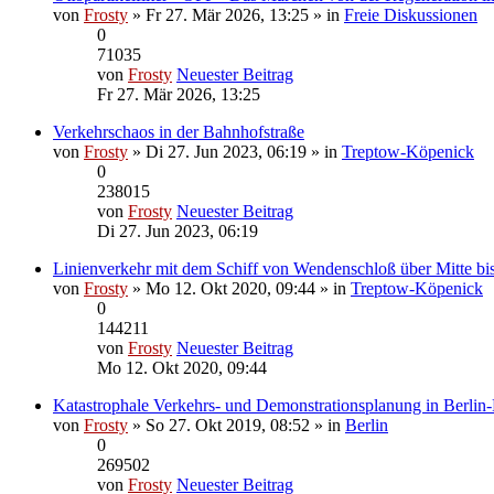
von
Frosty
» Fr 27. Mär 2026, 13:25 » in
Freie Diskussionen
0
71035
von
Frosty
Neuester Beitrag
Fr 27. Mär 2026, 13:25
Verkehrschaos in der Bahnhofstraße
von
Frosty
» Di 27. Jun 2023, 06:19 » in
Treptow-Köpenick
0
238015
von
Frosty
Neuester Beitrag
Di 27. Jun 2023, 06:19
Linienverkehr mit dem Schiff von Wendenschloß über Mitte bis
von
Frosty
» Mo 12. Okt 2020, 09:44 » in
Treptow-Köpenick
0
144211
von
Frosty
Neuester Beitrag
Mo 12. Okt 2020, 09:44
Katastrophale Verkehrs- und Demonstrationsplanung in Berlin-
von
Frosty
» So 27. Okt 2019, 08:52 » in
Berlin
0
269502
von
Frosty
Neuester Beitrag