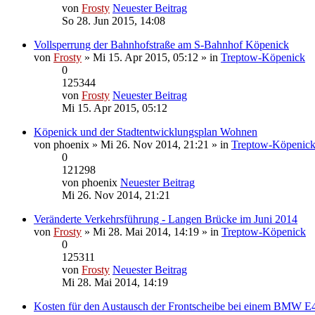
von
Frosty
Neuester Beitrag
So 28. Jun 2015, 14:08
Vollsperrung der Bahnhofstraße am S-Bahnhof Köpenick
von
Frosty
» Mi 15. Apr 2015, 05:12 » in
Treptow-Köpenick
0
125344
von
Frosty
Neuester Beitrag
Mi 15. Apr 2015, 05:12
Köpenick und der Stadtentwicklungsplan Wohnen
von
phoenix
» Mi 26. Nov 2014, 21:21 » in
Treptow-Köpenic
0
121298
von
phoenix
Neuester Beitrag
Mi 26. Nov 2014, 21:21
Veränderte Verkehrsführung - Langen Brücke im Juni 2014
von
Frosty
» Mi 28. Mai 2014, 14:19 » in
Treptow-Köpenick
0
125311
von
Frosty
Neuester Beitrag
Mi 28. Mai 2014, 14:19
Kosten für den Austausch der Frontscheibe bei einem BMW E