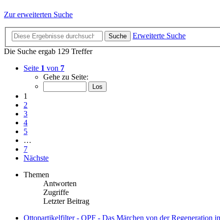
Zur erweiterten Suche
Erweiterte Suche
Suche
Die Suche ergab 129 Treffer
Seite
1
von
7
Gehe zu Seite:
1
2
3
4
5
…
7
Nächste
Themen
Antworten
Zugriffe
Letzter Beitrag
Ottopartikelfilter - OPF - Das Märchen von der Regeneration 