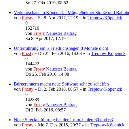
So 27. Okt 2019, 08:52
Verkehrschaos in Köpenick - Müggelheimer Straße und Bahnho
von
Frosty
» Sa 8. Apr 2017, 12:19 » in
Treptow-Köpenick
0
152710
von
Frosty
Neuester Beitrag
Sa 8. Apr 2017, 12:19
Unterführung am S-Friedrichshagen 8 Monate dicht
von
Frosty
» Do 25. Feb 2016, 14:08 » in
Treptow-Köpenick
0
144422
von
Frosty
Neuester Beitrag
Do 25. Feb 2016, 14:08
Bürgerämtern macht neue Software sehr zu schaffen
von
Frosty
» Di 2. Feb 2016, 08:57 » in
Treptow-Köpenick
0
142889
von
Frosty
Neuester Beitrag
Di 2. Feb 2016, 08:57
Neue Streckenführung bei den Tram-Linien 60 und 63
von
Frosty
» Mo 7. Dez 2015, 20:37 » in
Treptow-Köpenick