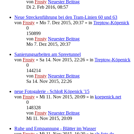
von
Frosty
Neuester Beitrag
Di 2. Feb 2016, 08:57
Neue Streckenführung bei den Tram-Linien 60 und 63
von
Frosty
» Mo 7. Dez 2015, 20:37 » in
Treptow-Köpenick
0
150899
von
Frosty
Neuester Beitrag
Mo 7. Dez 2015, 20:37
Sanierungsarbeiten am Spreetunnel
von
Frosty
» Sa 14. Nov 2015, 22:26 » in
Treptow-Köpenick
0
144214
von
Frosty
Neuester Beitrag
Sa 14. Nov 2015, 22:26
neue Fotogalerie - Schloß Köpenick '15
von
Frosty
» Mi 11. Nov 2015, 20:09 » in
koepenick.net
0
148328
von
Frosty
Neuester Beitrag
Mi 11. Nov 2015, 20:09
Ruhe und Entspannung - Blätter im Wasser
von
Frosty
» Mi 11. Nov 2015, 16:20 » in
slr-foto.de