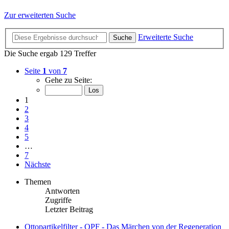
Zur erweiterten Suche
Erweiterte Suche
Suche
Die Suche ergab 129 Treffer
Seite
1
von
7
Gehe zu Seite:
1
2
3
4
5
…
7
Nächste
Themen
Antworten
Zugriffe
Letzter Beitrag
Ottopartikelfilter - OPF - Das Märchen von der Regeneration