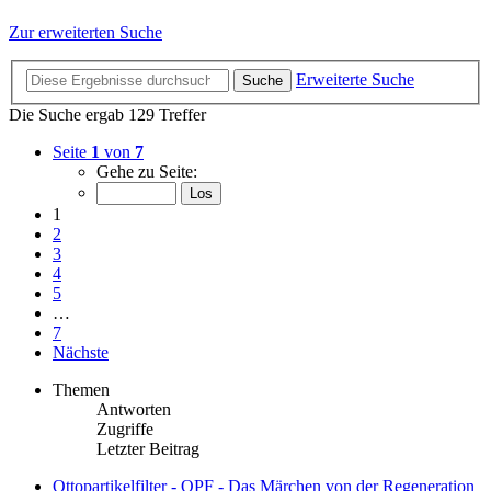
Zur erweiterten Suche
Erweiterte Suche
Suche
Die Suche ergab 129 Treffer
Seite
1
von
7
Gehe zu Seite:
1
2
3
4
5
…
7
Nächste
Themen
Antworten
Zugriffe
Letzter Beitrag
Ottopartikelfilter - OPF - Das Märchen von der Regeneration