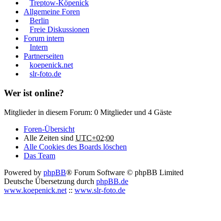
Treptow-Köpenick
Allgemeine Foren
Berlin
Freie Diskussionen
Forum intern
Intern
Partnerseiten
koepenick.net
slr-foto.de
Wer ist online?
Mitglieder in diesem Forum: 0 Mitglieder und 4 Gäste
Foren-Übersicht
Alle Zeiten sind
UTC+02:00
Alle Cookies des Boards löschen
Das Team
Powered by
phpBB
® Forum Software © phpBB Limited
Deutsche Übersetzung durch
phpBB.de
www.koepenick.net
::
www.slr-foto.de