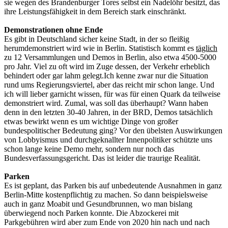
sie wegen des Brandenburger Tores selbst ein Nadelöhr besitzt, das
ihre Leistungsfähigkeit in dem Bereich stark einschränkt.
Demonstrationen ohne Ende
Es gibt in Deutschland sicher keine Stadt, in der so fleißig
herumdemonstriert wird wie in Berlin. Statistisch kommt es
täglich
zu 12 Versammlungen und Demos in Berlin, also etwa 4500-5000
pro Jahr. Viel zu oft wird im Zuge dessen, der Verkehr erheblich
behindert oder gar lahm gelegt.Ich kenne zwar nur die Situation
rund ums Regierungsviertel, aber das reicht mir schon lange. Und
ich will lieber garnicht wissen, für was für einen Quark da teilweise
demonstriert wird. Zumal, was soll das überhaupt? Wann haben
denn in den letzten 30-40 Jahren, in der BRD, Demos tatsächlich
etwas bewirkt wenn es um wichtige Dinge von großer
bundespolitischer Bedeutung ging? Vor den übelsten Auswirkungen
von Lobbyismus und durchgeknallter Innenpolitiker schützte uns
schon lange keine Demo mehr, sondern nur noch das
Bundesverfassungsgericht. Das ist leider die traurige Realität.
Parken
Es ist geplant, das Parken bis auf unbedeutende Ausnahmen in ganz
Berlin-Mitte kostenpflichtig zu machen. So dann beispielsweise
auch in ganz Moabit und Gesundbrunnen, wo man bislang
überwiegend noch Parken konnte. Die Abzockerei mit
Parkgebühren wird aber zum Ende von 2020 hin nach und nach