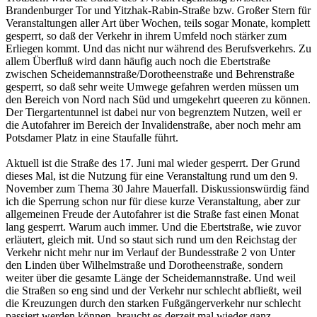
Brandenburger Tor und Yitzhak-Rabin-Straße bzw. Großer Stern für
Veranstaltungen aller Art über Wochen, teils sogar Monate, komplett
gesperrt, so daß der Verkehr in ihrem Umfeld noch stärker zum
Erliegen kommt. Und das nicht nur während des Berufsverkehrs. Zu
allem Überfluß wird dann häufig auch noch die Ebertstraße
zwischen Scheidemannstraße/Dorotheenstraße und Behrenstraße
gesperrt, so daß sehr weite Umwege gefahren werden müssen um
den Bereich von Nord nach Süd und umgekehrt queeren zu können.
Der Tiergartentunnel ist dabei nur von begrenztem Nutzen, weil er
die Autofahrer im Bereich der Invalidenstraße, aber noch mehr am
Potsdamer Platz in eine Staufalle führt.
Aktuell ist die Straße des 17. Juni mal wieder gesperrt. Der Grund
dieses Mal, ist die Nutzung für eine Veranstaltung rund um den 9.
November zum Thema 30 Jahre Mauerfall. Diskussionswürdig fänd
ich die Sperrung schon nur für diese kurze Veranstaltung, aber zur
allgemeinen Freude der Autofahrer ist die Straße fast einen Monat
lang gesperrt. Warum auch immer. Und die Ebertstraße, wie zuvor
erläutert, gleich mit. Und so staut sich rund um den Reichstag der
Verkehr nicht mehr nur im Verlauf der Bundesstraße 2 von Unter
den Linden über Wilhelmstraße und Dorotheenstraße, sondern
weiter über die gesamte Länge der Scheidemannstraße. Und weil
die Straßen so eng sind und der Verkehr nur schlecht abfließt, weil
die Kreuzungen durch den starken Fußgängerverkehr nur schlecht
passiert werden können, braucht es derzeit mal wieder ganz