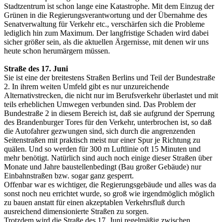
Stadtzentrum ist schon lange eine Katastrophe. Mit dem Einzug der
Grünen in die Regierungsverantwortung und der Übernahme des
Senatverwaltung für Verkehr etc., verschärfen sich die Probleme
lediglich hin zum Maximum. Der langfristige Schaden wird dabei
sicher größer sein, als die aktuellen Ärgernisse, mit denen wir uns
heute schon herumärgern müssen.
Straße des 17. Juni
Sie ist eine der breitestens Straßen Berlins und Teil der Bundestraße
2. In ihrem weiten Umfeld gibt es nur unzureichende
Alternativstrecken, die nicht nur im Berufsverkehr überlastet und mit
teils erheblichen Umwegen verbunden sind. Das Problem der
Bundestraße 2 in diesem Bereich ist, daß sie aufgrund der Sperrung
des Brandenburger Tores für den Verkehr, unterbrochen ist, so daß
die Autofahrer gezwungen sind, sich durch die angrenzenden
Seitenstraßen mit praktisch meist nur einer Spur je Richtung zu
quälen. Und so werden für 300 m Luftlinie oft 15 Minuten und
mehr benötigt. Natürlich sind auch noch einige dieser Straßen über
Monate und Jahre baustellenbedingt (Bau großer Gebäude) nur
Einbahnstraßen bzw. sogar ganz gesperrt.
Offenbar war es wichtiger, die Regierungsgebäude und alles was da
sonst noch neu errichtet wurde, so groß wie irgendmöglich möglich
zu bauen anstatt für einen akzeptablen Verkehrsfluß durch
ausreichend dimensionierte Straßen zu sorgen.
Trotzdem wird die Straße des 17. Juni regelmäßig zwischen