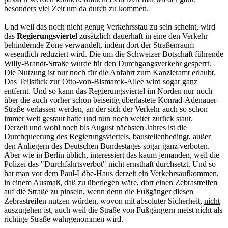
besonders viel Zeit um da durch zu kommen.
Und weil das noch nicht genug Verkehrsstau zu sein scheint, wird
das
Regierungsviertel
zusätzlich dauerhaft in eine den Verkehr
behindernde Zone verwandelt, indem dort der Straßenraum
wesentlich reduziert wird. Die um die Schweizer Botschaft führende
Willy-Brandt-Straße wurde für den Durchgangsverkehr gesperrt.
Die Nutzung ist nur noch für die Anfahrt zum Kanzleramt erlaubt.
Das Teilstück zur Otto-von-Bismarck-Allee wird sogar ganz
entfernt. Und so kann das Regierungsviertel im Norden nur noch
über die auch vorher schon beiseitig überlastete Konrad-Adenauer-
Straße verlassen werden, an der sich der Verkehr auch so schon
immer weit gestaut hatte und nun noch weiter zurück staut.
Derzeit und wohl noch bis August nächsten Jahres ist die
Durchqueerung des Regierungsviertels, baustellenbedingt, außer
den Anliegern des Deutschen Bundestages sogar ganz verboten.
Aber wie in Berlin üblich, interessiert das kaum jemanden, weil die
Polizei das "Durchfahrtsverbot" nicht ernsthaft durchsetzt. Und so
hat man vor dem Paul-Löbe-Haus derzeit ein Verkehrsaufkommen,
in einem Ausmaß, daß zu überlegen wäre, dort einen Zebrastreifen
auf die Straße zu pinseln, wenn denn die Fußgänger diesen
Zebrastreifen nutzen würden, wovon mit absoluter Sicherheit,
nicht
auszugehen ist, auch weil die Straße von Fußgängern meist nicht als
richtige Straße wahrgenommen wird.