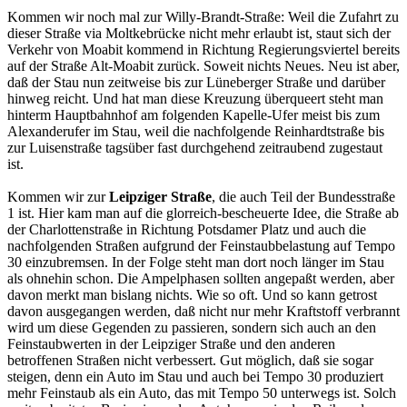
Kommen wir noch mal zur Willy-Brandt-Straße: Weil die Zufahrt zu
dieser Straße via Moltkebrücke nicht mehr erlaubt ist, staut sich der
Verkehr von Moabit kommend in Richtung Regierungsviertel bereits
auf der Straße Alt-Moabit zurück. Soweit nichts Neues. Neu ist aber,
daß der Stau nun zeitweise bis zur Lüneberger Straße und darüber
hinweg reicht. Und hat man diese Kreuzung überqueert steht man
hinterm Hauptbahnhof am folgenden Kapelle-Ufer meist bis zum
Alexanderufer im Stau, weil die nachfolgende Reinhardtstraße bis
zur Luisenstraße tagsüber fast durchgehend zeitraubend zugestaut
ist.
Kommen wir zur
Leipziger Straße
, die auch Teil der Bundesstraße
1 ist. Hier kam man auf die glorreich-bescheuerte Idee, die Straße ab
der Charlottenstraße in Richtung Potsdamer Platz und auch die
nachfolgenden Straßen aufgrund der Feinstaubbelastung auf Tempo
30 einzubremsen. In der Folge steht man dort noch länger im Stau
als ohnehin schon. Die Ampelphasen sollten angepaßt werden, aber
davon merkt man bislang nichts. Wie so oft. Und so kann getrost
davon ausgegangen werden, daß nicht nur mehr Kraftstoff verbrannt
wird um diese Gegenden zu passieren, sondern sich auch an den
Feinstaubwerten in der Leipziger Straße und den anderen
betroffenen Straßen nicht verbessert. Gut möglich, daß sie sogar
steigen, denn ein Auto im Stau und auch bei Tempo 30 produziert
mehr Feinstaub als ein Auto, das mit Tempo 50 unterwegs ist. Solch