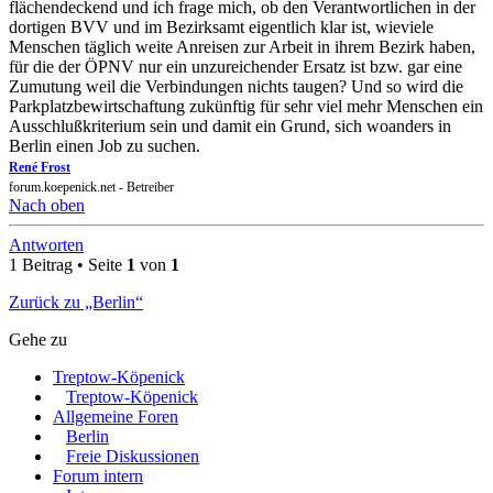
flächendeckend und ich frage mich, ob den Verantwortlichen in der
dortigen BVV und im Bezirksamt eigentlich klar ist, wieviele
Menschen täglich weite Anreisen zur Arbeit in ihrem Bezirk haben,
für die der ÖPNV nur ein unzureichender Ersatz ist bzw. gar eine
Zumutung weil die Verbindungen nichts taugen? Und so wird die
Parkplatzbewirtschaftung zukünftig für sehr viel mehr Menschen ein
Ausschlußkriterium sein und damit ein Grund, sich woanders in
Berlin einen Job zu suchen.
René Frost
forum.koepenick.net - Betreiber
Nach oben
Antworten
1 Beitrag • Seite
1
von
1
Zurück zu „Berlin“
Gehe zu
Treptow-Köpenick
Treptow-Köpenick
Allgemeine Foren
Berlin
Freie Diskussionen
Forum intern