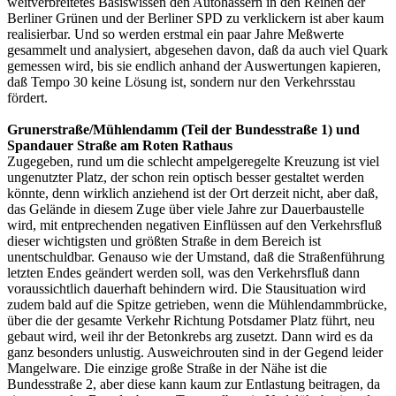
weitverbreitetes Basiswissen den Autohassern in den Reihen der
Berliner Grünen und der Berliner SPD zu verklickern ist aber kaum
realisierbar. Und so werden erstmal ein paar Jahre Meßwerte
gesammelt und analysiert, abgesehen davon, daß da auch viel Quark
gemessen wird, bis sie endlich anhand der Auswertungen kapieren,
daß Tempo 30 keine Lösung ist, sondern nur den Verkehrsstau
fördert.
Grunerstraße/Mühlendamm (Teil der Bundesstraße 1) und
Spandauer Straße am Roten Rathaus
Zugegeben, rund um die schlecht ampelgeregelte Kreuzung ist viel
ungenutzter Platz, der schon rein optisch besser gestaltet werden
könnte, denn wirklich anziehend ist der Ort derzeit nicht, aber daß,
das Gelände in diesem Zuge über viele Jahre zur Dauerbaustelle
wird, mit entprechenden negativen Einflüssen auf den Verkehrsfluß
dieser wichtigsten und größten Straße in dem Bereich ist
unentschuldbar. Genauso wie der Umstand, daß die Straßenführung
letzten Endes geändert werden soll, was den Verkehrsfluß dann
voraussichtlich dauerhaft behindern wird. Die Stausituation wird
zudem bald auf die Spitze getrieben, wenn die Mühlendammbrücke,
über die der gesamte Verkehr Richtung Potsdamer Platz führt, neu
gebaut wird, weil ihr der Betonkrebs arg zusetzt. Dann wird es da
ganz besonders unlustig. Ausweichrouten sind in der Gegend leider
Mangelware. Die einzige große Straße in der Nähe ist die
Bundesstraße 2, aber diese kann kaum zur Entlastung beitragen, da