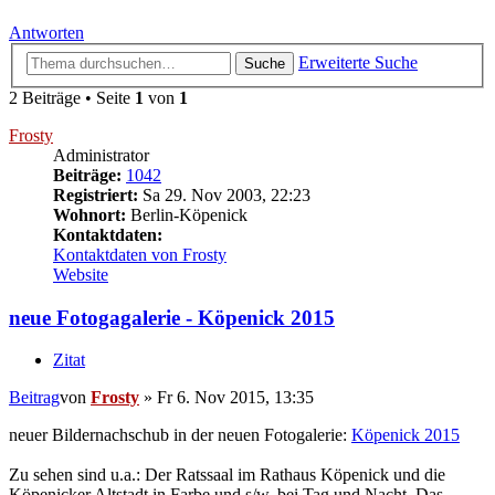
Antworten
Erweiterte Suche
Suche
2 Beiträge • Seite
1
von
1
Frosty
Administrator
Beiträge:
1042
Registriert:
Sa 29. Nov 2003, 22:23
Wohnort:
Berlin-Köpenick
Kontaktdaten:
Kontaktdaten von Frosty
Website
neue Fotogagalerie - Köpenick 2015
Zitat
Beitrag
von
Frosty
»
Fr 6. Nov 2015, 13:35
neuer Bildernachschub in der neuen Fotogalerie:
Köpenick 2015
Zu sehen sind u.a.: Der Ratssaal im Rathaus Köpenick und die
Köpenicker Altstadt in Farbe und s/w, bei Tag und Nacht. Das