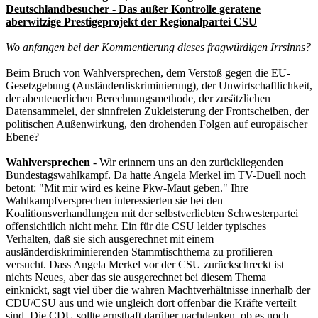
Deutschlandbesucher - Das außer Kontrolle geratene
aberwitzige Prestigeprojekt der Regionalpartei CSU
Wo anfangen bei der Kommentierung dieses fragwürdigen Irrsinns?
Beim Bruch von Wahlversprechen, dem Verstoß gegen die EU-
Gesetzgebung (Ausländerdiskriminierung), der Unwirtschaftlichkeit,
der abenteuerlichen Berechnungsmethode, der zusätzlichen
Datensammelei, der sinnfreien Zukleisterung der Frontscheiben, der
politischen Außenwirkung, den drohenden Folgen auf europäischer
Ebene?
Wahlversprechen
- Wir erinnern uns an den zurückliegenden
Bundestagswahlkampf. Da hatte Angela Merkel im TV-Duell noch
betont: "Mit mir wird es keine Pkw-Maut geben." Ihre
Wahlkampfversprechen interessierten sie bei den
Koalitionsverhandlungen mit der selbstverliebten Schwesterpartei
offensichtlich nicht mehr. Ein für die CSU leider typisches
Verhalten, daß sie sich ausgerechnet mit einem
ausländerdiskriminierenden Stammtischthema zu profilieren
versucht. Dass Angela Merkel vor der CSU zurückschreckt ist
nichts Neues, aber das sie ausgerechnet bei diesem Thema
einknickt, sagt viel über die wahren Machtverhältnisse innerhalb der
CDU/CSU aus und wie ungleich dort offenbar die Kräfte verteilt
sind. Die CDU sollte ernsthaft darüber nachdenken, ob es noch