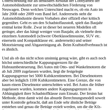
Unterscheidung nur als denkbares Resultat der Lobbyarbeit der
Automobilindustrie zur umweltschädlichen Förderung von
Neuwagen. Denn welchen Unterschied macht es, ob ein Auto im
Jahr 2008 oder 2009 vom Band lief. Andererseits steht die
Automobilindustrie diesem Vorhaben aber offiziell eher kritisch
gegenüber. Geht es um den Schadstoffausstoß, spielt das Baujahr
erstmal keine Rolle. Zwar ist dieser bei neueren Modellen oft
geringer, aber das hängt weniger vom Baujahr, als vielmehr dem
einzelnen Automodell (schwere Oberklasselimousine, SUV etc.
einerseits und Kompaktklasse etc. andererseits) und seiner
Motorisierung und Abgasreinigung ab. Beim Kraftstoffverbrauch ist
es ähnlich.
Und als ob das nicht schon unsinnig genug wäre, gibt es auch noch
höchst unterschiedliche Kappungsgrenzen für die
Hubraumbesteuerung. Bei Autos mit Otto- und Wankelmotoren die
ab Juli 2009 zugelassen wurden, liegt die festgelegte
Kappungsgrenze bei 5000 Kubikzentimetern. Bei Dieselmotoren
aber bei lediglich 1100 Kubikzentimetern. Eine Grenze, die von
kaum einem Dieselmotor unterschritten wird. Bei Autos die früher
zugelassen wurden, kommen andere Kappungsgrenzen in
Abhängigkeit ihrer Schadstoffklasse zum Einsatz. Der Irrsinn hat
Methode, denn damit wird das absurde Berechnungsmodell soweit
unter Kontrolle gebracht, daß am Ende sehr ähnliche Beträge
entstehen und genau die Beträge erzielt werden, um die die Kfz-