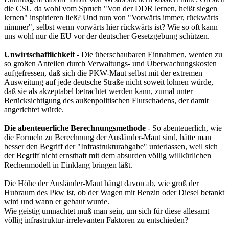
die CSU da wohl vom Spruch "Von der DDR lernen, heißt siegen
lernen" inspirieren ließ? Und nun von "Vorwärts immer, rückwärts
nimmer", selbst wenn vorwärts hier rückwärts ist? Wie so oft kann
uns wohl nur die EU vor der deutscher Gesetzgebung schützen.
Unwirtschaftlichkeit
- Die überschaubaren Einnahmen, werden zu
so großen Anteilen durch Verwaltungs- und Überwachungskosten
aufgefressen, daß sich die PKW-Maut selbst mit der extremen
Ausweitung auf jede deutsche Straße nicht soweit lohnen würde,
daß sie als akzeptabel betrachtet werden kann, zumal unter
Berücksichtigung des außenpolitischen Flurschadens, der damit
angerichtet würde.
Die abenteuerliche Berechnungsmethode
- So abenteuerlich, wie
die Formeln zu Berechnung der Ausländer-Maut sind, hätte man
besser den Begriff der "Infrastrukturabgabe" unterlassen, weil sich
der Begriff nicht ernsthaft mit dem absurden völlig willkürlichen
Rechenmodell in Einklang bringen läßt.
Die Höhe der Ausländer-Maut hängt davon ab, wie groß der
Hubraum des Pkw ist, ob der Wagen mit Benzin oder Diesel betankt
wird und wann er gebaut wurde.
Wie geistig umnachtet muß man sein, um sich für diese allesamt
völlig infrastruktur-irrelevanten Faktoren zu entschieden?