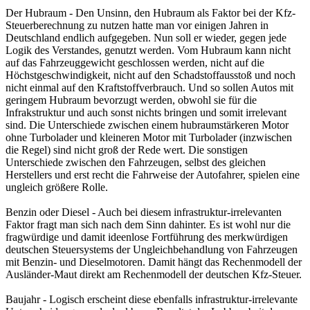
Der Hubraum - Den Unsinn, den Hubraum als Faktor bei der Kfz-
Steuerberechnung zu nutzen hatte man vor einigen Jahren in
Deutschland endlich aufgegeben. Nun soll er wieder, gegen jede
Logik des Verstandes, genutzt werden. Vom Hubraum kann nicht
auf das Fahrzeuggewicht geschlossen werden, nicht auf die
Höchstgeschwindigkeit, nicht auf den Schadstoffausstoß und noch
nicht einmal auf den Kraftstoffverbrauch. Und so sollen Autos mit
geringem Hubraum bevorzugt werden, obwohl sie für die
Infrakstruktur und auch sonst nichts bringen und somit irrelevant
sind. Die Unterschiede zwischen einem hubraumstärkeren Motor
ohne Turbolader und kleineren Motor mit Turbolader (inzwischen
die Regel) sind nicht groß der Rede wert. Die sonstigen
Unterschiede zwischen den Fahrzeugen, selbst des gleichen
Herstellers und erst recht die Fahrweise der Autofahrer, spielen eine
ungleich größere Rolle.
Benzin oder Diesel - Auch bei diesem infrastruktur-irrelevanten
Faktor fragt man sich nach dem Sinn dahinter. Es ist wohl nur die
fragwürdige und damit ideenlose Fortführung des merkwürdigen
deutschen Steuersystems der Ungleichbehandlung von Fahrzeugen
mit Benzin- und Dieselmotoren. Damit hängt das Rechenmodell der
Ausländer-Maut direkt am Rechenmodell der deutschen Kfz-Steuer.
Baujahr - Logisch erscheint diese ebenfalls infrastruktur-irrelevante