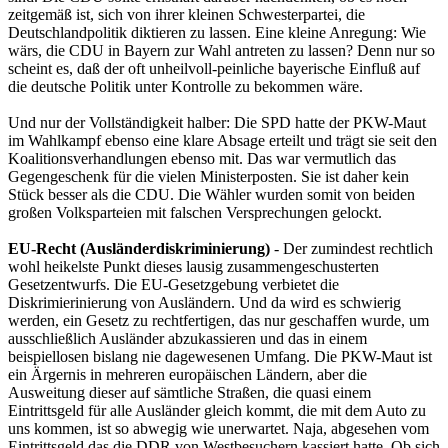
zeitgemäß ist, sich von ihrer kleinen Schwesterpartei, die
Deutschlandpolitik diktieren zu lassen. Eine kleine Anregung: Wie
wärs, die CDU in Bayern zur Wahl antreten zu lassen? Denn nur so
scheint es, daß der oft unheilvoll-peinliche bayerische Einfluß auf
die deutsche Politik unter Kontrolle zu bekommen wäre.
Und nur der Vollständigkeit halber: Die SPD hatte der PKW-Maut
im Wahlkampf ebenso eine klare Absage erteilt und trägt sie seit den
Koalitionsverhandlungen ebenso mit. Das war vermutlich das
Gegengeschenk für die vielen Ministerposten. Sie ist daher kein
Stück besser als die CDU. Die Wähler wurden somit von beiden
großen Volksparteien mit falschen Versprechungen gelockt.
EU-Recht (Ausländerdiskriminierung)
- Der zumindest rechtlich
wohl heikelste Punkt dieses lausig zusammengeschusterten
Gesetzentwurfs. Die EU-Gesetzgebung verbietet die
Diskrimierinierung von Ausländern. Und da wird es schwierig
werden, ein Gesetz zu rechtfertigen, das nur geschaffen wurde, um
ausschließlich Ausländer abzukassieren und das in einem
beispiellosen bislang nie dagewesenen Umfang. Die PKW-Maut ist
ein Ärgernis in mehreren europäischen Ländern, aber die
Ausweitung dieser auf sämtliche Straßen, die quasi einem
Eintrittsgeld für alle Ausländer gleich kommt, die mit dem Auto zu
uns kommen, ist so abwegig wie unerwartet. Naja, abgesehen vom
Eintrittsgeld das die DDR von Westbesuchern kassiert hatte. Ob sich