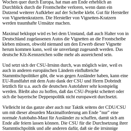
Wochen quer durch Europa, hat man am Ende erheblich an
Durchblick durch die Frontscheibe verloren, wenn dann ein
Dutzend weiterer Aufkleber auf der Scheibe klebt. Gut für Hersteller
von Vignettenkratzern. Die Hersteller von Vignetten-Kratzern
werden traumhafte Umsätze machen.
Maximal bekloppt wird es bei dem Umstand, daß auch Halter von in
Deutschland zugelassenen Autos die Vignetten an die Frontscheibe
kleben müssen, obwohl niemand um den Erwerb dieser Vignette
herum kommen kann, weil sie unverlangt zugesandt werden. Das
deutsche Kfz-Kennzeichen sollte mehr als ausreichend sein.
Und setzt sich der CSU-Irrsinn durch, was möglich wäre, weil es
auch in anderen europäischen Ländern einflußreiche
Stammtischpolitiker gibt, die was gegen Ausländer haben, kann eine
EU-Rundfahrt mit dem Auto dank der CSU und Herrn Dobrindt
letztlich für u.a. auch die deutschen Autofahrer sehr kostspielig
werden. Bleibt also zu hoffen, daß das CSU-Projekt scheitert oder
sich die bayerische Deppenpolitik nicht europaweit durchsetzt.
Vielleicht ist das ganze aber auch nur Taktik seitens der CDU/CSU
um mit dieser absurden Maximalforderung am Ende "nur" eine
normale Autobahn-Maut für Ausländer zu schaffen, damit sich am
Ende alle feiern lassen können. Die CSU für die Durchsetzung ihrer
Stammtischpolitik und alle anderen dafür, daß sie die irrsinnige