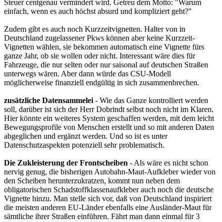
Steuer centgenau vermindert wird. Getreu dem Motto: "Warum
einfach, wenn es auch höchst absurd und kompliziert geht?"
Zudem gibt es auch noch Kurzzeitvignetten. Halter von in
Deutschland zugelassener Pkws können aber keine Kurzzeit-
Vignetten wählen, sie bekommen automatisch eine Vignette fürs
ganze Jahr, ob sie wollen oder nicht. Interessant wäre dies für
Fahrzeuge, die nur selten oder nur saisonal auf deutschen Straßen
unterwegs wären. Aber dann würde das CSU-Modell
möglicherweise finanziell endgültig in sich zusammenbrechen.
zusätzliche Datensammelei
- Wie das Ganze kontrolliert werden
soll, darüber ist sich der Herr Dobrindt selbst noch nicht im Klaren.
Hier könnte ein weiteres System geschaffen werden, mit dem leicht
Bewegungsprofile von Menschen erstellt und so mit anderen Daten
abgeglichen und ergänzt werden. Und so ist es unter
Datenschutzaspekten potenziell sehr problematisch.
Die Zukleisterung der Frontscheiben
- Als wäre es nicht schon
nervig genug, die bisherigen Autobahn-Maut-Aufkleber wieder von
den Scheiben herunterzukratzen, kommt nun neben dem
obligatorischen Schadstoffklassenaufkleber auch noch die deutsche
Vignette hinzu. Man stelle sich vor, daß von Deutschland inspiriert
die meisten anderen EU-Länder ebenfalls eine Ausländer-Maut für
sämtliche ihrer Straßen einführen. Fährt man dann einmal für 3