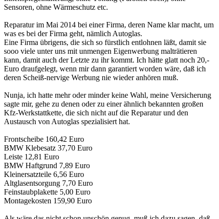
Sensoren, ohne Wärmeschutz etc.
Reparatur im Mai 2014 bei einer Firma, deren Name klar macht, um
was es bei der Firma geht, nämlich Autoglas.
Eine Firma übrigens, die sich so fürstlich entlohnen läßt, damit sie
sooo viele unter uns mit unmengen Eigenwerbung malträtieren
kann, damit auch der Letzte zu ihr kommt. Ich hätte glatt noch 20,-
Euro draufgelegt, wenn mir dann garantiert worden wäre, daß ich
deren Scheiß-nervige Werbung nie wieder anhören muß.
Nunja, ich hatte mehr oder minder keine Wahl, meine Versicherung
sagte mir, gehe zu denen oder zu einer ähnlich bekannten großen
Kfz-Werkstattkette, die sich nicht auf die Reparatur und den
Austausch von Autoglas spezialisiert hat.
Frontscheibe 160,42 Euro
BMW Klebesatz 37,70 Euro
Leiste 12,81 Euro
BMW Haftgrund 7,89 Euro
Kleinersatzteile 6,56 Euro
Altglasentsorgung 7,70 Euro
Feinstaubplakette 5,00 Euro
Montagekosten 159,90 Euro
Als wäre das nicht schon unschön genug, muß ich dazu sagen, daß