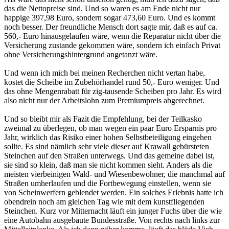
das die Nettopreise sind. Und so waren es am Ende nicht nur
happige 397,98 Euro, sondern sogar 473,60 Euro. Und es kommt
noch besser. Der freundliche Mensch dort sagte mir, daß es auf ca.
560,- Euro hinausgelaufen wäre, wenn die Reparatur nicht über die
Versicherung zustande gekommen wäre, sondern ich einfach Privat
ohne Versicherungshintergrund angetanzt wäre.
Und wenn ich mich bei meinen Recherchen nicht vertan habe,
kostet die Scheibe im Zubehörhandel rund 50,- Euro weniger. Und
das ohne Mengenrabatt für zig-tausende Scheiben pro Jahr. Es wird
also nicht nur der Arbeitslohn zum Premiumpreis abgerechnet.
Und so bleibt mir als Fazit die Empfehlung, bei der Teilkasko
zweimal zu überlegen, ob man wegen ein paar Euro Ersparnis pro
Jahr, wirklich das Risiko einer hohen Selbstbeteiligung eingehen
sollte. Es sind nämlich sehr viele dieser auf Krawall gebürsteten
Steinchen auf den Straßen unterwegs. Und das gemeine dabei ist,
sie sind so klein, daß man sie nicht kommen sieht. Anders als die
meisten vierbeinigen Wald- und Wiesenbewohner, die manchmal auf
Straßen umherlaufen und die Fortbewegung einstellen, wenn sie
von Scheinwerfern geblendet werden. Ein solches Erlebnis hatte ich
obendrein noch am gleichen Tag wie mit dem kunstfliegenden
Steinchen. Kurz vor Mitternacht läuft ein junger Fuchs über die wie
eine Autobahn ausgebaute Bundesstraße. Von rechts nach links zur