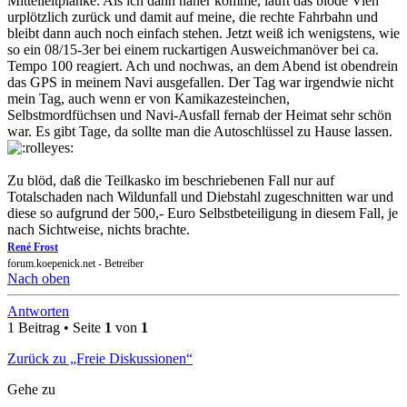
Mittelleitplanke. Als ich dann näher komme, läuft das blöde Vieh
urplötzlich zurück und damit auf meine, die rechte Fahrbahn und
bleibt dann auch noch einfach stehen. Jetzt weiß ich wenigstens, wie
so ein 08/15-3er bei einem ruckartigen Ausweichmanöver bei ca.
Tempo 100 reagiert. Ach und nochwas, an dem Abend ist obendrein
das GPS in meinem Navi ausgefallen. Der Tag war irgendwie nicht
mein Tag, auch wenn er von Kamikazesteinchen,
Selbstmordfüchsen und Navi-Ausfall fernab der Heimat sehr schön
war. Es gibt Tage, da sollte man die Autoschlüssel zu Hause lassen.
Zu blöd, daß die Teilkasko im beschriebenen Fall nur auf
Totalschaden nach Wildunfall und Diebstahl zugeschnitten war und
diese so aufgrund der 500,- Euro Selbstbeteiligung in diesem Fall, je
nach Sichtweise, nichts brachte.
René Frost
forum.koepenick.net - Betreiber
Nach oben
Antworten
1 Beitrag • Seite
1
von
1
Zurück zu „Freie Diskussionen“
Gehe zu