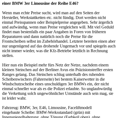
einer BMW 3er Limousine der Reihe E46?
Wenn man echte Preise sucht, wird man auf den Seiten der
Hersteller, Werkstattketten etc. nicht fündig. Dort werden nicht
einmal Preisspannen oder Beispielpreise angegeben. Sehr ärgerlich
und aufwändig, wenn man Preise vergleichen will. Mit viel Geduld
findet man bestenfalls ein paar Angaben in Foren von früheren
Reparaturen und dann natürlich noch die Preise für die
Frontscheiben selbst im Zubehörhandel. Letztere bereiten einen aber
nur ungenügend auf das drohende Ungemach vor und spiegeln auch
nicht immer wieder, was die Kfz-Betriebe letztlich in Rechnung
stellen.
Hier nun ein Beispiel mehr fürs Netz der Netze, nachdem einem
kleinen Steinchen auf der Berliner Avus ein Präzisionstreffer ersten
Ranges gelang. Das Steinchen schlug unterhalb des ruhenden
Scheibenwischers (Fahrerseite) bei bestem Kaiserwetter in die
Windschutzscheibe eines unschuldigen 3er BMWs ein, der nicht
einmal schneller war als es die Polizei erlaubte. So unglaubwürdig
die Verkettung solch ungewöhnlicher Umstände auch sein mag, sie
ist leider wahr.
Fahrzeug: BMW, 3er, E46, Limousine, Faceliftmodell
eingebaute Scheibe: BMW-Werksstandard (grün) mit
Innenspiegelhalterung, ohne Tönung (Farbkeil oben), ohne