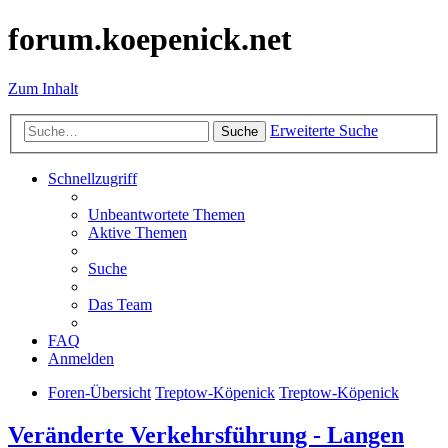
forum.koepenick.net
Zum Inhalt
Erweiterte Suche
Suche
Schnellzugriff
Unbeantwortete Themen
Aktive Themen
Suche
Das Team
FAQ
Anmelden
Foren-Übersicht
Treptow-Köpenick
Treptow-Köpenick
Veränderte Verkehrsführung - Langen