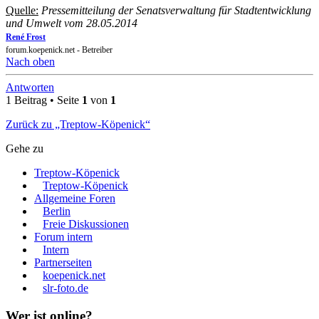
Quelle:
Pressemitteilung der Senatsverwaltung für Stadtentwicklung
und Umwelt vom 28.05.2014
René Frost
forum.koepenick.net - Betreiber
Nach oben
Antworten
1 Beitrag • Seite
1
von
1
Zurück zu „Treptow-Köpenick“
Gehe zu
Treptow-Köpenick
Treptow-Köpenick
Allgemeine Foren
Berlin
Freie Diskussionen
Forum intern
Intern
Partnerseiten
koepenick.net
slr-foto.de
Wer ist online?